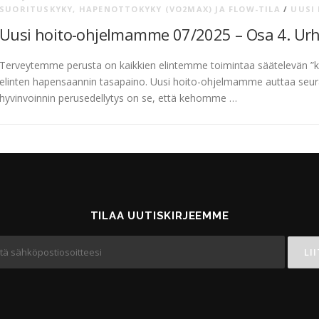
SUORITUSKYKY, HAPENOTTOKYKY (VO2MAX) JA FLOW-TILA
/
UUSI
Uusi hoito-ohjelmamme 07/2025 – Osa 4. Urhei
Terveytemme perusta on kaikkien elintemme toimintaa säätelevän ”ke
elinten hapensaannin tasapaino. Uusi hoito-ohjelmamme auttaa seura
hyvinvoinnin perusedellytys on se, että kehomme …
TILAA UUTISKIRJEEMME