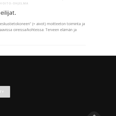
 HOITO-OHJELMA
lijat.
skustietokoneen” (= aivot) moitteeton toiminta ja
avissa oireissa/kohteissa: Terveen elämän ja