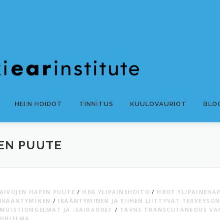
HEI:N HOIDOT
TINNITUS
KUULOVAURIOT
BLO
PEN PUUTE
AIVOJEN HAPEN PUUTE
/
HBA YLIPAINEHOITO
/
HBOT YLIPAINEHA
IKÄÄNTYMINEN
/
IKÄÄNTYMINEN JA SIIHEN LIITTYVÄT TERVEYSO
MUISTIONGELMAT JA -SAIRAUDET
/
TAVNS TRANSCUTANEOUS VA
OHJELMA