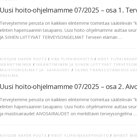
Uusi hoito-ohjelmamme 07/2025 – osa 1. Ter
Terveytemme perusta on kaikkien elintemme toimintaa säätelevän ”ke
elinten hapensaannin tasapaino. Uusi hoito-ohjelmamme auttaa seu
JA SIIHEN LIITTYVÄT TERVEYSONGELMAT Terveen elämän …
AIVOJEN HAPEN PUUTE
/
HBA YLIPAINEHOITO
/
HBOT YLIPAINEHA
IKÄÄNTYMINEN
/
IKÄÄNTYMINEN JA SIIHEN LIITTYVÄT TERVEYSO
MUISTIONGELMAT JA -SAIRAUDET
/
TAVNS TRANSCUTANEOUS VA
OHJELMA
Uusi hoito-ohjelmamme 07/2025 – osa 2. Aivo
Terveytemme perusta on kaikkien elintemme toimintaa säätelevän ”ke
elinten hapensaannin tasapaino. Uusi hoito-ohjelmamme auttaa seura
ja muistisairaudet AIVOSAIRAUDET on merkittävin terveysongelma …
AIVOJEN HAPEN PUUTE
/
HBOT YLIPAINEHAPPIHOITO
/
MHBOT MIE