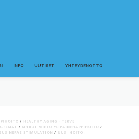
GI
INFO
UUTISET
YHTEYDENOTTO
PPIHOITO
/
HEALTHY AGING - TERVE
NGELMAT
/
MHBOT MIETO YLIPAINEHAPPIHOITO
/
GUS NERVE STIMULATION
/
UUSI HOITO-