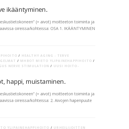
ve ikääntyminen.
skustietokoneen” (= aivot) moitteeton toiminta ja
raavissa oireissa/kohteissa: OSA 1. IKÄÄNTYMINEN
PPIHOITO
/
HEALTHY AGING - TERVE
NGELMAT
/
MHBOT MIETO YLIPAINEHAPPIHOITO
/
GUS NERVE STIMULATION
/
UUSI HOITO-
t, happi, muistaminen.
skustietokoneen” (= aivot) moitteeton toiminta ja
avissa oireissa/kohteissa: 2. Aivojen hapenpuute
TO YLIPAINEHAPPIHOITO
/
URHEILIJOITTEN