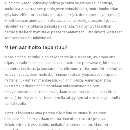
Kun tinnitukseen kytkeytyy pelkoa ja muita negatiivisia tunnetiloja,
kuulorata vahvistaa sen patologisen voimakkaaksi, mutta kuuloradan
kyky käsitellä informaatiota on rajallinen (vrt. tietokoneen työmuistiin).
Mikäli korvaan annetaan miellyttävää ääntä, kuulojärjestelmä joutuu
kilpailemaan levytilasta tinnituksen kanssa. Näin syntyy tila jolloin
patologista herkistymistä ei pääse tapahtumaan. Tätä ilmiötä kutsutaan
kompetitiiviseksi inhibitioksi.
Miten äänihoito tapahtuu?
Monilla tinnituspotilailla on sitkeä tarve hiljaisuuteen, uskotaan että
hiljaisuus vähentää tinnitusta. Asia on kuitenkin päinvastoin, hiljaisuus
pahentaa tinnitusta ja taustamelulla (liikenne, radio, musiikki, suihku) se
voidaan saada pois mielestä. Tinnitus koetaan yleisesti suurimpana
haittana nukkumaan mentäessä, kun on hiljaista. Ääniympäristöä
rikastamalla iltaisin tinnituspotilaan nukahtaminen helpottuu.
Ääniympäristön rikastuminen voidaan saavuttaa radiolla (musiikki tai
kohina), herätyskellolla, tuulettimella tai tyynyyn tai sen alle sijoitetulla
äänilähteellä.
Tinnitus kannattaa aina peittää silloin kun se tuntuu kiusallisen
häiritsevältä. Siten voidaan välttää tinnituksen tai siitä johtuvien
lisäoireiden (stressireaktio, unihäiriöt) paheneminen. Maskeeraus