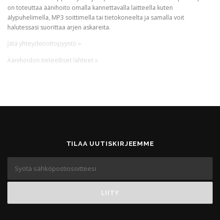
on toteuttaa äänihoito omalla kannettavalla laitteella kuten
älypuhelimella, MP3 soittimella tai tietokoneelta ja samalla voit
halutessasi suorittaa arjen askareita.
Jätä yhteydenottopyyntö »
Äänihoidon tieteelliset lähteet »
TILAA UUTISKIRJEEMME