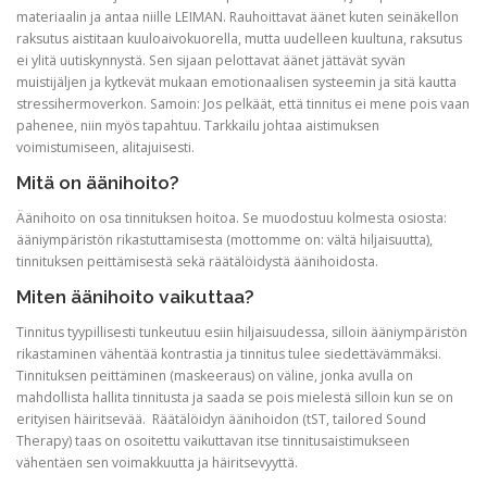
materiaalin ja antaa niille LEIMAN. Rauhoittavat äänet kuten seinäkellon
raksutus aistitaan kuuloaivokuorella, mutta uudelleen kuultuna, raksutus
ei ylitä uutiskynnystä. Sen sijaan pelottavat äänet jättävät syvän
muistijäljen ja kytkevät mukaan emotionaalisen systeemin ja sitä kautta
stressihermoverkon. Samoin: Jos pelkäät, että tinnitus ei mene pois vaan
pahenee, niin myös tapahtuu. Tarkkailu johtaa aistimuksen
voimistumiseen, alitajuisesti.
Mitä on äänihoito?
Äänihoito on osa tinnituksen hoitoa. Se muodostuu kolmesta osiosta:
ääniympäristön rikastuttamisesta (mottomme on: vältä hiljaisuutta),
tinnituksen peittämisestä sekä räätälöidystä äänihoidosta.
Miten äänihoito vaikuttaa?
Tinnitus tyypillisesti tunkeutuu esiin hiljaisuudessa, silloin ääniympäristön
rikastaminen vähentää kontrastia ja tinnitus tulee siedettävämmäksi.
Tinnituksen peittäminen (maskeeraus) on väline, jonka avulla on
mahdollista hallita tinnitusta ja saada se pois mielestä silloin kun se on
erityisen häiritsevää. Räätälöidyn äänihoidon (tST, tailored Sound
Therapy) taas on osoitettu vaikuttavan itse tinnitusaistimukseen
vähentäen sen voimakkuutta ja häiritsevyyttä.