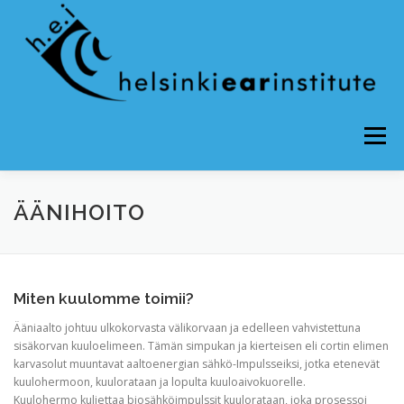
Valikko
ETUSIVU – TERVETULOA!
HEI:N HOIDOT
ÄÄNIHOITO
TINNITUS
KUULOVAURIOT
BLOGI
INFO
Miten kuulomme toimii?
Ääniaalto johtuu ulkokorvasta välikorvaan ja edelleen vahvistettuna
UUTISET
YHTEYDENOTTO
sisäkorvan kuuloelimeen. Tämän simpukan ja kierteisen eli cortin elimen
karvasolut muuntavat aaltoenergian sähkö-Impulsseiksi, jotka etenevät
kuulohermoon, kuulorataan ja lopulta kuuloaivokuorelle.
Kuulohermo kuljettaa biosähköimpulssit kuulorataan, joka prosessoi