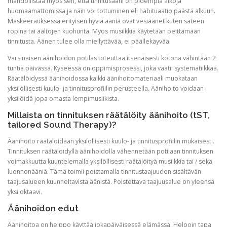
mahdollistaa myös sen, että tinnitusääni on pidempiä aikoja
huomaamattomissa ja näin voi tottuminen eli habituaatio päästä alkuun.
Maskeerauksessa erityisen hyviä ääniä ovat vesiäänet kuten sateen
ropina tai aaltojen kuohunta. Myös musiikkia käytetään peittämään
tinnitusta. Äänen tulee olla miellyttävää, ei päällekäyvää.
Varsinaisen äänihoidon potilas toteuttaa itsenäisesti kotona vähintään 2
tuntia päivässä. Kyseessä on oppimisprosessi, joka vaatii systematiikkaa.
Räätälöidyssä äänihoidossa kaikki äänihoitomateriaali muokataan
yksilöllisesti kuulo- ja tinnitusprofiilin perusteella. Äänihoito voidaan
yksilöidä jopa omasta lempimusiikista.
Millaista on tinnituksen räätälöity äänihoito (tST,
tailored Sound Therapy)?
Äänihoito räätälöidään yksilöllisesti kuulo- ja tinnitusprofiilin mukaisesti.
Tinnituksen räätälöidyllä äänihoidolla vähennetään potilaan tinnituksen
voimakkuutta kuuntelemalla yksilöllisesti räätälöityä musiikkia tai / sekä
luonnonääniä. Tämä toimii poistamalla tinnitustaajuuden sisältävän
taajusalueen kuunneltavista äänistä. Poistettava taajuusalue on yleensä
yksi oktaavi.
Äänihoidon edut
Äänihoitoa on helppo käyttää jokapäiväisessä elämässä. Helpoin tapa